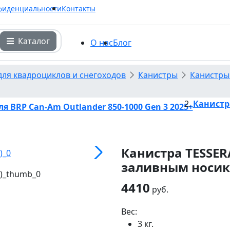
фиденциальности
Контакты
Каталог
О нас
Блог
для квадроциклов и снегоходов
Канистры
Канистры 
Канистра
я BRP Can-Am Outlander 850-1000 Gen 3 2025+
Канистра TESSER
заливным носи
4410
руб.
Вес:
3 кг.