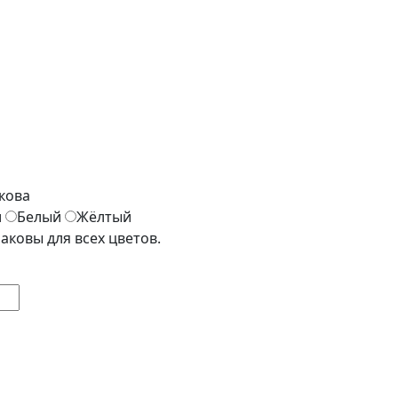
кова
и
Белый
Жёлтый
аковы для всех цветов.