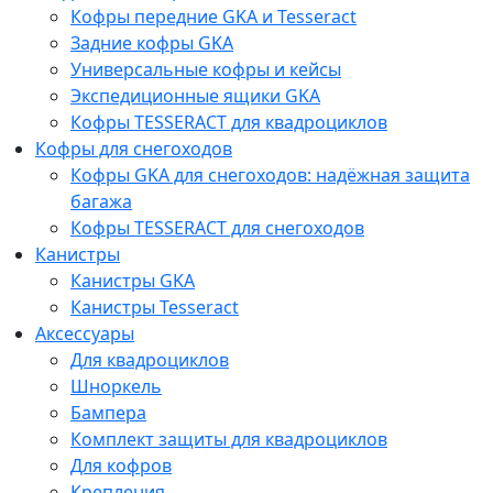
Кофры передние GKA и Tesseract
Задние кофры GKA
Универсальные кофры и кейсы
Экспедиционные ящики GKA
Кофры TESSERACT для квадроциклов
Кофры для снегоходов
Кофры GKA для снегоходов: надёжная защита
багажа
Кофры TESSERACT для снегоходов
Канистры
Канистры GKA
Канистры Tesseract
Аксессуары
Для квадроциклов
Шноркель
Бампера
Комплект защиты для квадроциклов
Для кофров
Крепления