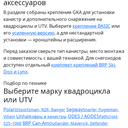
аксессуаров
В разделе собраны крепления GKA для установки
канистр и дополнительного снаряжения на
квадроциклы и UTV. Выберите
крепление BASIC
или
его
усиленную версию
, а для нестандартной
установки — кронштейны и расширения.
Перед заказом сверьте тип канистры, место монтажа
и совместимость с вашей техникой. Для снегоходов
доступен отдельный
комплект креплений BRP Ski-
Doo и Lynx
.
Подбор по технике
Выберите марку квадроцикла
или UTV
Polaris
Segway
Sportsman, RZR, Ranger
Snarler, Fugleman,
Linhai
ODES / AODES
Villain
Кофры и канистры
Pathcross
BRP Can‑Am
525–1000
Outlander, Maverick, Defender