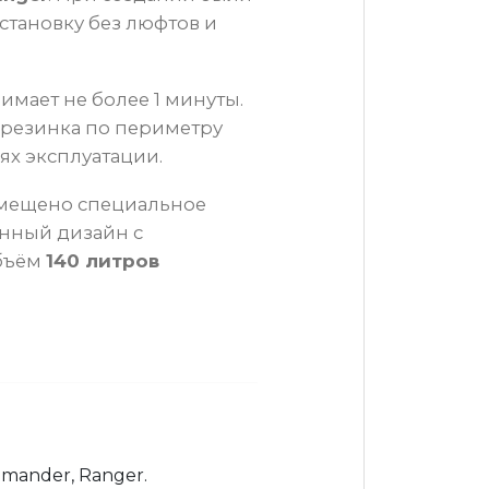
становку без люфтов и
мает не более 1 минуты.
 резинка по периметру
ях эксплуатации.
змещено специальное
енный дизайн с
объём
140 литров
mmander, Ranger.