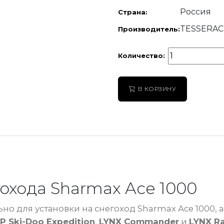
Россия
Страна:
TESSERAC
Производитель:
Количество:
В КОРЗИНУ
охода Sharmax Ace 1000
но для установки на снегоход Sharmax Ace 1000, 
P Ski-Doo Expedition
,
LYNX Commander
и
LYNX R