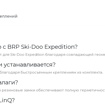
реплений
 с BRP Ski-Doo Expedition?
т для Ski-Doo Expedition благодаря совпадающей гео
и устанавливается?
у благодаря быстросъёмным креплениям из комплекта.
влаги?
 и резиновые замки обеспечивают полную герметичност
LinQ?