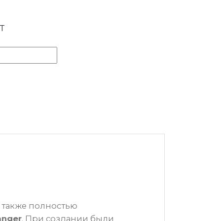
T
а также полностью
anger
. При создании были