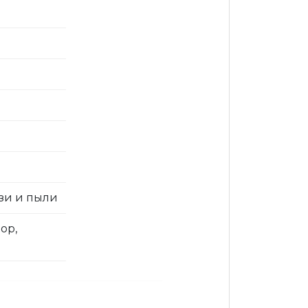
язи и пыли
ор,