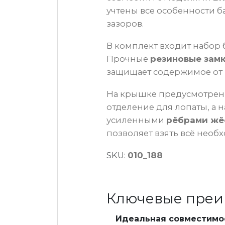
учтены все особенности б
зазоров.
В комплект входит набор 
Прочные
резиновые зам
защищает содержимое от в
На крышке предусмотрен
отделение для лопаты, а 
усиленными
рёбрами жё
позволяет взять всё необ
SKU:
010_188
Ключевые преи
Идеальная совместимо