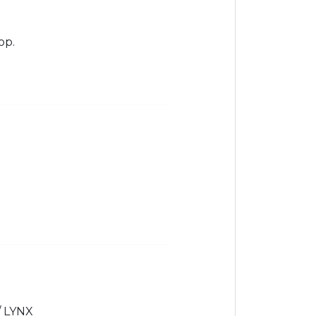
ор.
/ LYNX