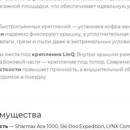
агажной площадки, что обеспечивает идеальную у
быстросъёмных креплений — установка кофра зани
ки
надежно фиксируют крышку, а уплотнительная
лаги, грязи и пыли даже в экстремальных услови
ы места под
крепления LinQ
. Внутри крышки ра
на боковой части — крепление под топор. Соврем
сткости
повышает прочность, а внушительный 
ходимое в поездку.
мущества
сть
— Sharmax Ace 1000, Ski-Doo Expedition, LYNX Co