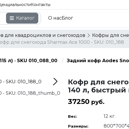
денциальности
Контакты
Каталог
О нас
Блог
ов для квадроциклов и снегоходов
Кофры для сне
офр для снегохода Sharmax Ace 1000 - SKU: 010_188
15 л) · SKU 010_088_00
Задний кофр Aodes SnowC
Кофр для снего
140 л, быстрый
37250
руб.
12 кг.
Вес:
800*700*
Размеры: