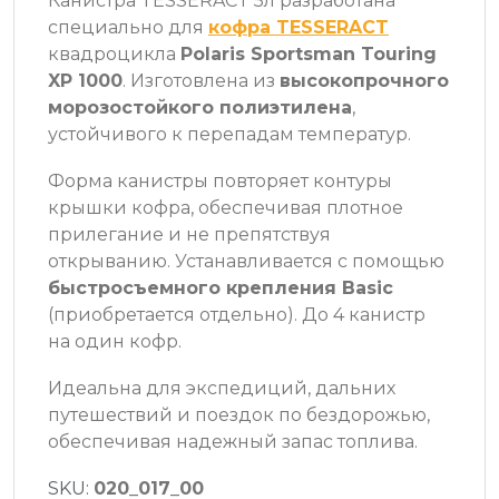
Канистра TESSERACT 5л разработана
специально для
кофра TESSERACT
квадроцикла
Polaris Sportsman Touring
XP 1000
. Изготовлена из
высокопрочного
морозостойкого полиэтилена
,
устойчивого к перепадам температур.
Форма канистры повторяет контуры
крышки кофра, обеспечивая плотное
прилегание и не препятствуя
открыванию. Устанавливается с помощью
быстросъемного крепления Basic
(приобретается отдельно). До 4 канистр
на один кофр.
Идеальна для экспедиций, дальних
путешествий и поездок по бездорожью,
обеспечивая надежный запас топлива.
SKU:
020_017_00