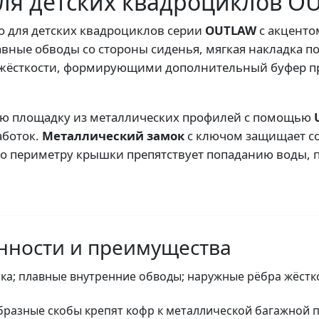
ля детских квадроциклов O
о для детских квадроциклов серии
OUTLAW
с акценто
вные обводы со стороны сиденья, мягкая накладка п
 жёсткости, формирующими дополнительный буфер п
ую площадку из металлических профилей с помощью
аботок.
Металлический замок
с ключом защищает с
о периметру крышки препятствует попаданию воды, п
нности и преимущества
ка; плавные внутренние обводы; наружные рёбра жёст
разные скобы крепят кофр к металлической багажной 