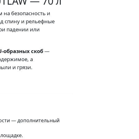
UTLAW — 70 л
м на безопасность и
од спину и рельефные
ри падении или
U-образных скоб
—
одержимое, а
ыли и грязи.
кости — дополнительный
площадке.