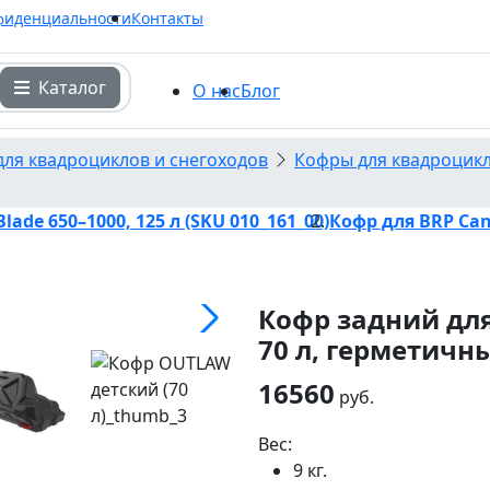
фиденциальности
Контакты
Каталог
О нас
Блог
для квадроциклов и снегоходов
Кофры для квадроцик
ade 650–1000, 125 л (SKU 010_161_00)
Кофр для BRP Can-
Кофр задний дл
70 л, герметичн
16560
руб.
Вес:
9 кг.