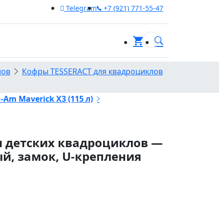
Telegram
+7 (921) 771-55-47
0
лов
Кофры TESSERACT для квадроциклов
Am Maverick X3 (115 л)
я детских квадроциклов —
ый, замок, U-крепления