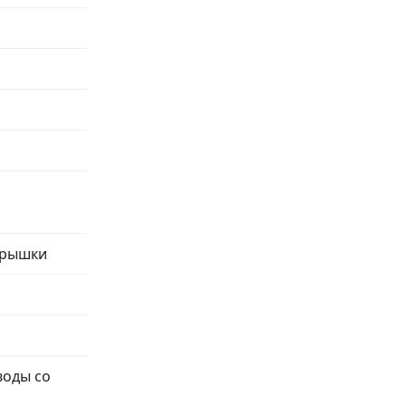
крышки
воды со