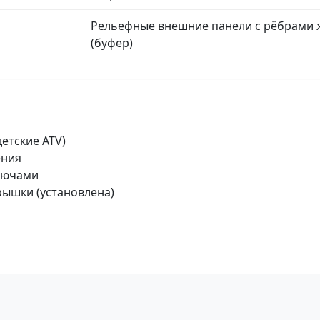
Рельефные внешние панели с рёбрами 
(буфер)
етские ATV)
ения
ключами
рышки (установлена)