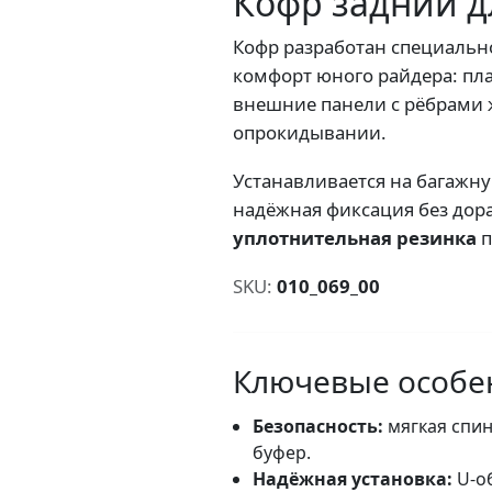
Кофр задний д
Кофр разработан специальн
комфорт юного райдера: пла
внешние панели с рёбрами
опрокидывании.
Устанавливается на багажн
надёжная фиксация без дор
уплотнительная резинка
п
SKU:
010_069_00
Ключевые особе
Безопасность:
мягкая спин
буфер.
Надёжная установка:
U-об