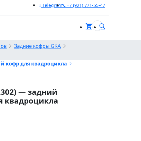
Telegram
+7 (921) 771-55-47
0
лов
Задние кофры GKA
ый кофр для квадроцикла
R302) — задний
я квадроцикла