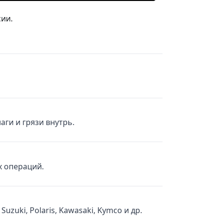
й уплотнитель, 2 замка, отражатели, крепёж U. Размеры 
ии.
ги и грязи внутрь.
х операций.
uzuki, Polaris, Kawasaki, Kymco и др.