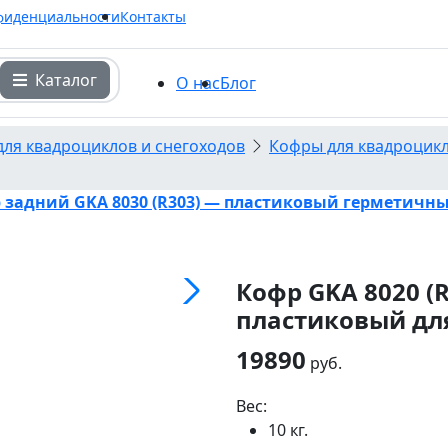
фиденциальности
Контакты
Каталог
О нас
Блог
для квадроциклов и снегоходов
Кофры для квадроцик
 задний GKA 8030 (R303) — пластиковый герметичн
Кофр GKA 8020 (
пластиковый дл
19890
руб.
Вес:
10 кг.