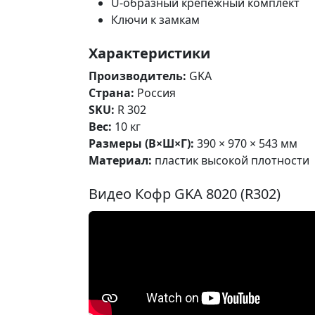
U-образный крепёжный комплект
Ключи к замкам
Характеристики
Производитель:
GKA
Страна:
Россия
SKU:
R 302
Вес:
10 кг
Размеры (В×Ш×Г):
390 × 970 × 543 мм
Материал:
пластик высокой плотности
Видео Кофр GKA 8020 (R302)