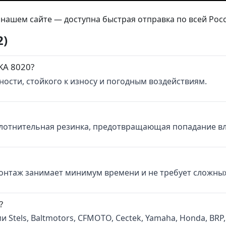
) для квадроциклов Stels, CFMOTO, BRP и др. Герметичны
нашем сайте — доступна быстрая отправка по всей Росс
2)
KA 8020?
ости, стойкого к износу и погодным воздействиям.
лотнительная резинка, предотвращающая попадание вла
Монтаж занимает минимум времени и не требует сложны
?
tels, Baltmotors, CFMOTO, Cectek, Yamaha, Honda, BRP, S