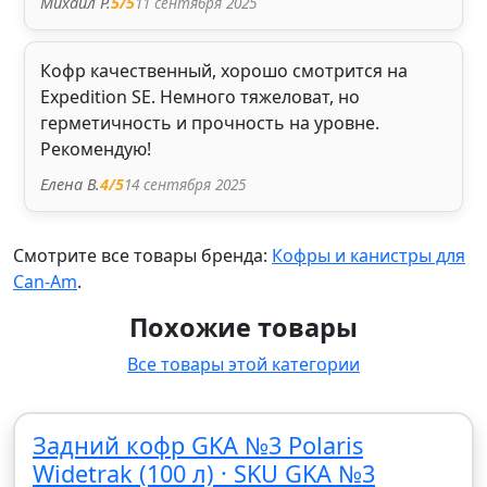
11 сентября 2025
Михаил Р.
5
/5
Кофр качественный, хорошо смотрится на
Expedition SE. Немного тяжеловат, но
герметичность и прочность на уровне.
Рекомендую!
14 сентября 2025
Елена В.
4
/5
Смотрите все товары бренда:
Кофры и канистры для
Can-Am
.
Похожие товары
Все товары этой категории
Задний кофр GKA №3 Polaris
Widetrak (100 л) · SKU GKA №3