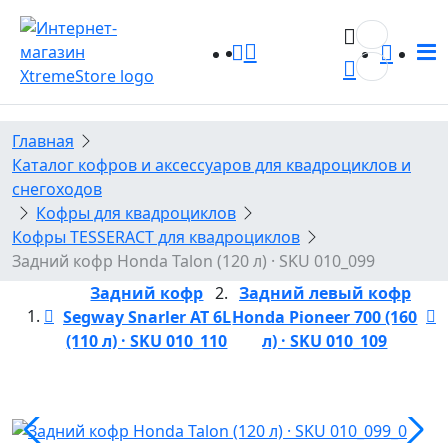
0
0
Кофры передние GKA и Tesseract
Канистры GKA
Для квадроциклов
Кофры GKA для снегоходов: надёжная защита багажа
Главная
Каталог кофров и аксессуаров для квадроциклов и
Задние кофры GKA
Кофры TESSERACT для снегоходов
Канистры Tesseract
Шноркель
снегоходов
Кофры для квадроциклов
Универсальные кофры и кейсы
Бампера
Кофры TESSERACT для квадроциклов
Задний кофр Honda Talon (120 л) · SKU 010_099
Экспедиционные ящики GKA
Комплект защиты для квадроциклов
Задний кофр
Задний левый кофр
Segway Snarler AT 6L
Honda Pioneer 700 (160
Кофры TESSERACT для квадроциклов
Для кофров
(110 л) · SKU 010_110
л) · SKU 010_109
Крепления