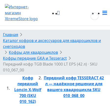
0
0
Главная
Каталог кофров и аксессуаров для квадроциклов и
снегоходов
Кофры для квадроциклов
Кофры передние GKA и Tesseract
Передний кофр TGB Blade 1000 LT EPS (42 л) · SKU
010_067_00
Кофр
Передний кофр TESSERACT 42
передний
л — надёжное решение для
Loncin X-Wolf
вашего квадроцикла SKU
700 (SKU
010_068_00
010_162)