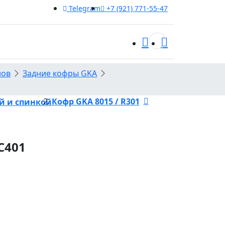
Telegram
+7 (921) 771-55-47
0
лов
Задние кофры GKA
Кофр GKA 8015 / R301
ой и спинкой
C401