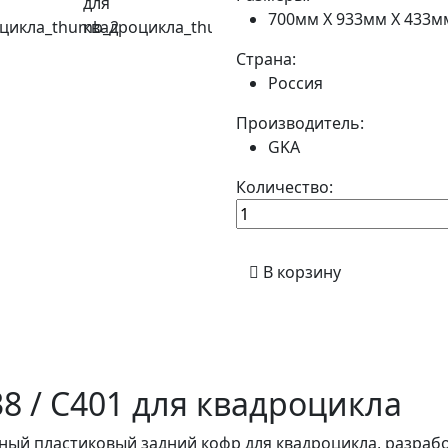
700мм Х 933мм Х 433м
Страна:
Россия
Производитель:
GKA
Количество:
В корзину
8 / C401 для квадроцикла
ый пластиковый задний кофр для квадроцикла, разраб