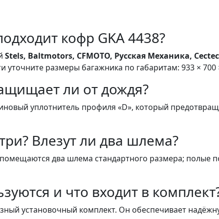
подходит кофр GKA 4438?
ей
Stels, Baltmotors, CFMOTO, Русская Механика, Cectec,
и уточните размеры багажника по габаритам: 933 × 700 
защищает ли от дождя?
иновый уплотнитель профиля «D», который предотвраща
три? Влезут ли два шлема?
 помещаются два шлема стандартного размера; полые п
зуются и что входит в комплект
азный установочный комплект. Он обеспечивает надёжн