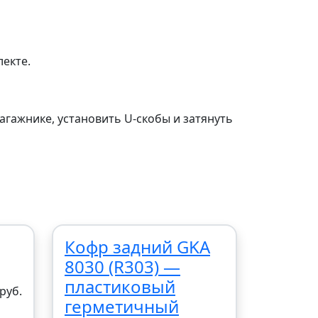
екте.
гажнике, установить U-скобы и затянуть
Кофр задний GKA
8030 (R303) —
пластиковый
руб.
герметичный