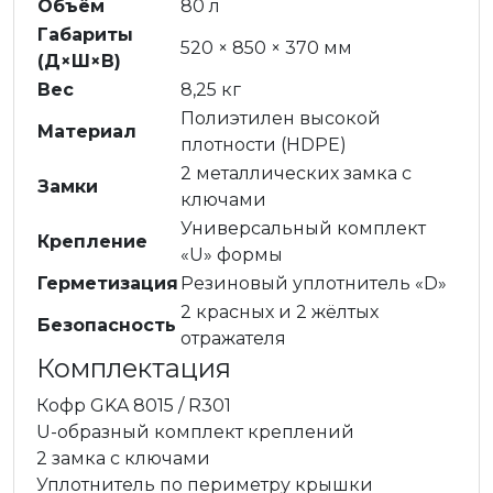
Объём
80 л
Габариты
520 × 850 × 370 мм
(Д×Ш×В)
Вес
8,25 кг
Полиэтилен высокой
Материал
плотности (HDPE)
2 металлических замка с
Замки
ключами
Универсальный комплект
Крепление
«U» формы
Герметизация
Резиновый уплотнитель «D»
2 красных и 2 жёлтых
Безопасность
отражателя
Комплектация
Кофр GKA 8015 / R301
U-образный комплект креплений
2 замка с ключами
Уплотнитель по периметру крышки