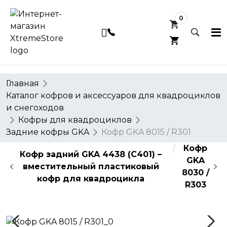
0
0
Главная
Каталог кофров и аксессуаров для квадроциклов
и снегоходов
Кофры для квадроциклов
Задние кофры GKA
Кофр GKA 8015 / R301
Кофр
Кофр задний GKA 4438 (C401) –
GKA
вместительный пластиковый
8030 /
кофр для квадроцикла
R303