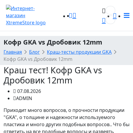
0
0
Кофры передние GKA и Tesseract
Канистры GKA
Для квадроциклов
Кофры GKA для снегоходов: надёжная защита багажа
Кофр GKA vs Дробовик 12mm
Главная
Блог
Краш-тесты продукции GKA
Задние кофры GKA
Кофры TESSERACT для снегоходов
Канистры Tesseract
Шноркель
Кофр GKA vs Дробовик 12mm
Универсальные кофры и кейсы
Бампера
Краш тест! Кофр GKA vs
Дробовик 12mm
Экспедиционные ящики GKA
Комплект защиты для квадроциклов
07.08.2026
Кофры TESSERACT для квадроциклов
Для кофров
ADMIN
Приходит много вопросов, о прочности продукции
Крепления
"GKA", о толщине и надежности используемого
пластика и много других подобных вопросов.. Что бы
ответить на все подобные вопросы и развеять