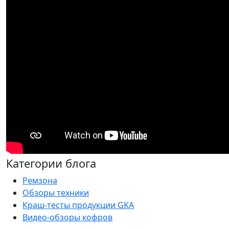
Категории блога
Ремзона
Обзоры техники
Краш-тесты продукции GKA
Видео-обзоры кофров