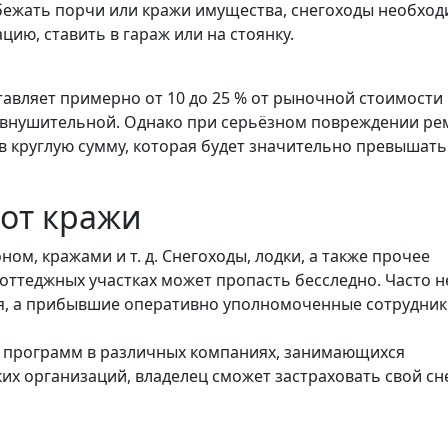
збежать порчи или кражи имущества, снегоходы необхо
цию, ставить в гараж или на стоянку.
тавляет примерно от 10 до 25 % от рыночной стоимости
о внушительной. Однако при серьёзном повреждении ре
в круглую сумму, которая будет значительно превышать
 от кражи
ном, кражами и т. д. Снегоходы, лодки, а также прочее
оттеджных участках может пропасть бесследно. Часто н
ия, а прибывшие оперативно уполномоченные сотрудни
х программ в различных компаниях, занимающихся
ких организаций, владелец сможет застраховать свой сн