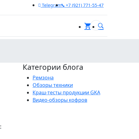
Telegram
+7 (921) 771-55-47
0
Категории блога
Ремзона
Обзоры техники
Краш-тесты продукции GKA
Видео-обзоры кофров
с