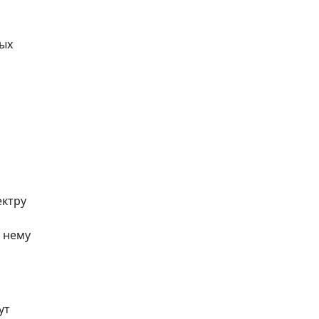
ных
ектру
 нему
ут